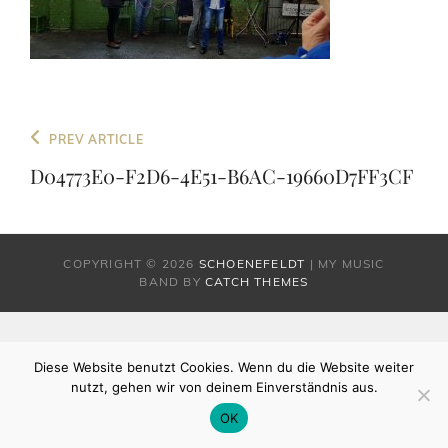
Beitragsnavigation
Previous
PREV ARTICLE
Post
D04773E0-F2D6-4E51-B6AC-19660D7FF3CF
COPYRIGHT © 2026
SCHOENEFELDT
|
MY MUSIC
BAND BY
CATCH THEMES
Diese Website benutzt Cookies. Wenn du die Website weiter
nutzt, gehen wir von deinem Einverständnis aus.
OK