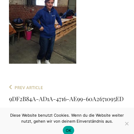
Beitragsnavigation
Previous
PREV ARTICLE
Post
9DF2B84A-AD1A-4716-AE99-60A2671095ED
Diese Website benutzt Cookies. Wenn du die Website weiter
nutzt, gehen wir von deinem Einverständnis aus.
COPYRIGHT © 2026
SCHOENEFELDT
|
MY MUSIC
OK
BAND BY
CATCH THEMES