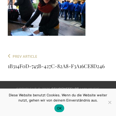
Beitragsnavigation
Previous
PREV ARTICLE
Post
1B314F0D-745B-427C-82A8-F3A16CE8D246
COPYRIGHT © 2026
SCHOENEFELDT
|
MY MUSIC
BAND BY
CATCH THEMES
Diese Website benutzt Cookies. Wenn du die Website weiter
nutzt, gehen wir von deinem Einverständnis aus.
OK