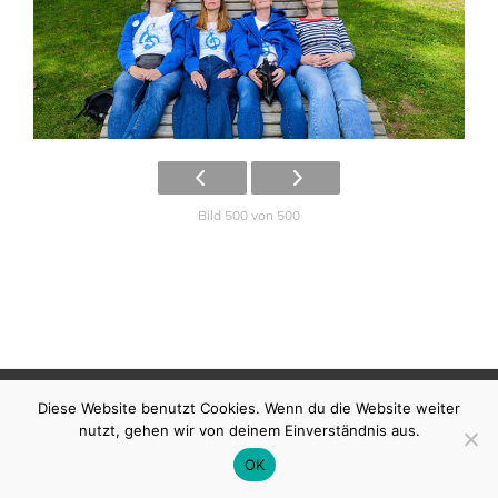
Bild 500 von 500
COPYRIGHT © 2026
SCHOENEFELDT
|
MY MUSIC
Diese Website benutzt Cookies. Wenn du die Website weiter
BAND BY
CATCH THEMES
nutzt, gehen wir von deinem Einverständnis aus.
OK