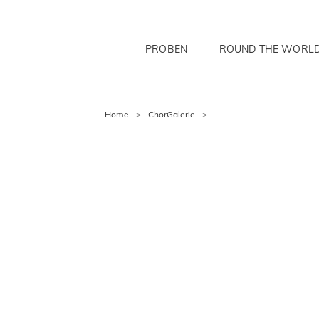
PROBEN
ROUND THE WORL
EFELDT
Home
>
ChorGalerie
>